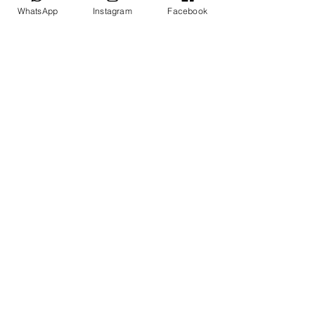
saúde mental, reforçando seu papel 
WhatsApp
Instagram
Facebook
como uma abordagem valiosa para o 
cenário da saúde mental.
Texto elaborado por:
 Talia Fernandes 
Lopes. Psicóloga pela Universidade 
Federal do Rio de Janeiro. Trainee do 
Instituto Carioca de TCC - FOCO.
Referências: 