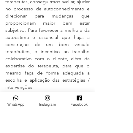
terapeutas, conseguirmos avaliar, ajudar 
no processo de autoconhecimento e 
direcionar para mudanças que 
proporcionam maior bem estar 
subjetivo. Para favorecer a melhora da 
autoestima é essencial que haja: a 
construção de um bom vínculo 
terapêutico, o incentivo ao trabalho 
colaborativo com o cliente, além da 
expertise do terapeuta, para que o 
mesmo faça de forma adequada a 
escolha e aplicação das estratégias / 
intervenções.
   Texto elaborado por:
WhatsApp
Instagram
Facebook
- Rafael Thomaz. 
Doutor em saúde 
mental. psicólogo clínico, professor e 
pesquisador.
- Bruna Letícia Silva. 
Especialista em 